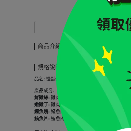
商品介紹
商品介紹
規格說明
品名: 怪獸部落 無膠鮮肉煲
產品成分:
鮮雞絲:
雞肉、雞高湯
嫩雞丁:
雞肉、雞高湯
鰹魚塊:
鰹魚肉、魚高湯
鮪魚片:
鮪魚肉、魚高湯