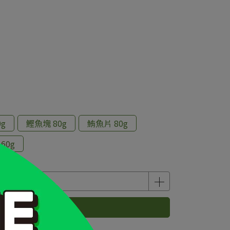
g
鰹魚塊 80g
鮪魚片 80g
60g
已售完，貨到通知我