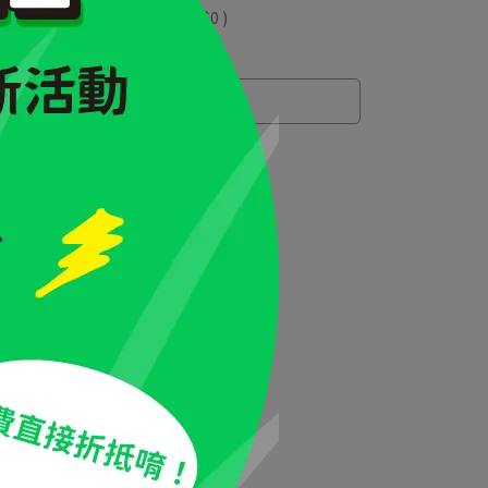
 」可以折抵紅利
0
點 (約等於
NT$0
)
運送方式