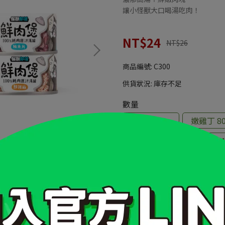
讓小怪獸大口喝湯吃肉！
NT$24
NT$26
商品編號:
C300
供貨狀況:
庫存不足
數量
鮮雞絲 80g
嫩雞丁 80
鮮雞絲 160g
嫩雞丁 1