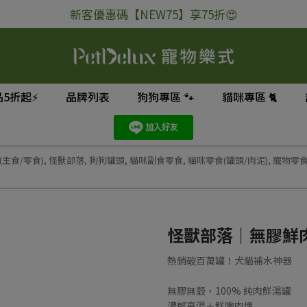
新客優惠碼【NEW75】享75折😍
5折起⚡
品牌列表
狗狗專區 🐾
貓咪專區 🐈
(主食/零食)
,
怪獸部落
,
狗狗罐頭
,
貓咪副食零食
,
貓咪零食(罐頭/肉泥)
,
寵物零
怪獸部落｜無膠鮮肉
熱銷破百萬罐！犬貓補水神器
無膠無穀，100% 純肉鮮湯罐
濃郁高湯＋鮮嫩肉塊