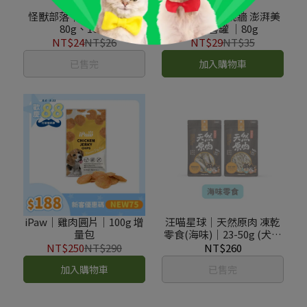
怪獸部落｜無膠鮮肉煲｜
怪獸部落｜佛跳牆 澎湃美
80g、160g
味四喜罐 ｜80g
NT$24
NT$26
NT$29
NT$35
已售完
加入購物車
iPaw｜雞肉圓片｜100g 增
汪喵星球｜天然原肉 凍乾
量包
零食(海味)｜23-50g (犬貓
適用)
NT$250
NT$290
NT$260
加入購物車
已售完