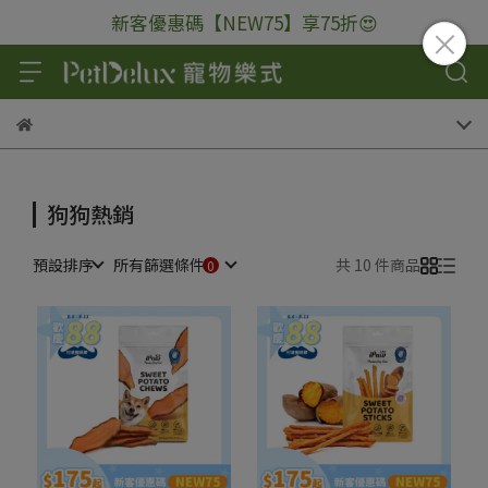
新客優惠碼【NEW75】享75折😍
狗狗熱銷
預設排序
所有篩選條件
共 10 件商品