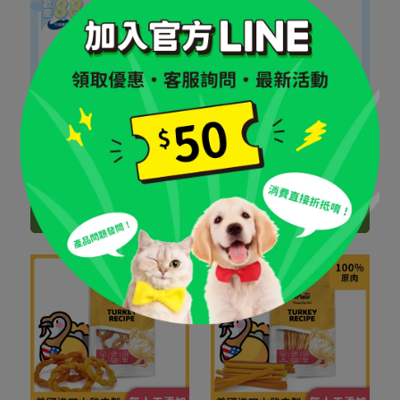
iPaw｜火雞筋軟肉條｜
iPaw｜ 奧利塔頂級橄欖油
100g 增量包
軟零食｜100g 增量包
NT$312
NT$350
NT$275
NT$330
加入購物車
加入購物車