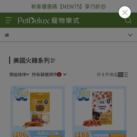
新客優惠碼【NEW75】享75折😍
美國火雞系列🦃
預設排序
所有篩選條件
共 8 件商品