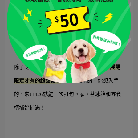
用
。無論是活潑的柴柴還是優雅的英短，都能享
受到沁涼的好滋味。
這可是展場限定活動，錯過
這幾天，就只能明年見囉！
✅
 限定優惠一次入手最划算
除了吃冰，
iPaw 熱銷商品通通下殺優惠，展場
限定才有的超甜價格
，毛孩想吃的、你想入手
的，來J1426就能一次打包回家，替冰箱和零食
櫃補好補滿！