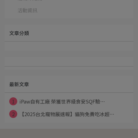
活動資訊
文章分類
最新文章
1
iPaw自有工廠 榮獲世界級食安SQF驗⋯
2
【2025台北寵物展速報】貓狗免費吃冰超⋯