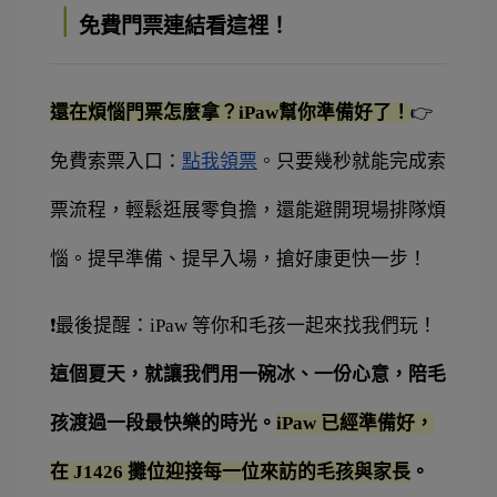
｜
免費門票連結看這裡！
還在煩惱門票怎麼拿？iPaw幫你準備好了！
👉 
免費索票入口：
點我領票
。
只要幾秒就能完成索
票流程，輕鬆逛展零負擔，還能避開現場排隊煩
惱。提早準備、提早入場，搶好康更快一步！
❗最後提醒：iPaw 等你和毛孩一起來找我們玩！
這個夏天，就讓我們用一碗冰、一份心意，陪毛
孩渡過一段最快樂的時光。
iPaw 已經準備好，
在 J1426 攤位迎接每一位來訪的毛孩與家長
。