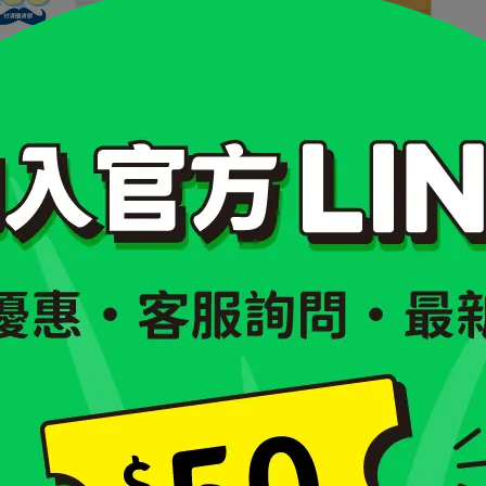
w｜100% 天然地瓜系列｜100g 增
iPaw｜ 奧利塔頂級橄欖油軟
量包
100g 增量包
NT$249
NT$300
NT$275
NT$330