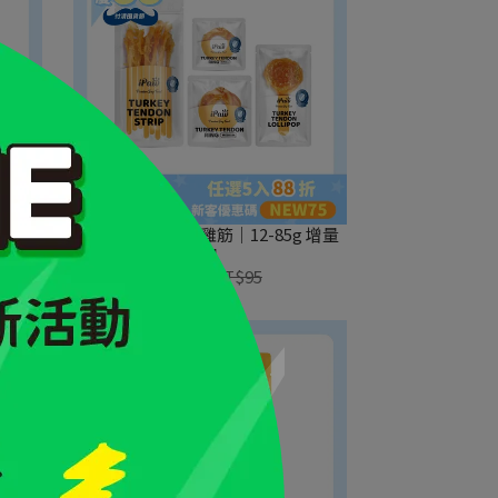
零食｜
iPaw｜美國純火雞筋｜12-85g 增量
包
NT$87
NT$95