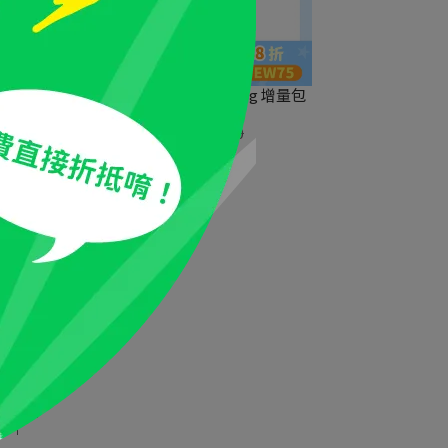
甜圈｜
iPaw｜火雞筋軟肉條｜100g 增量包
NT$312
NT$350
花捲｜