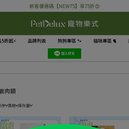
新客優惠碼【NEW75】享75折😍
5折起⚡
品牌列表
狗狗專區 🐾
貓咪專區 🐈
敏肉類
排序
價格
庫存量