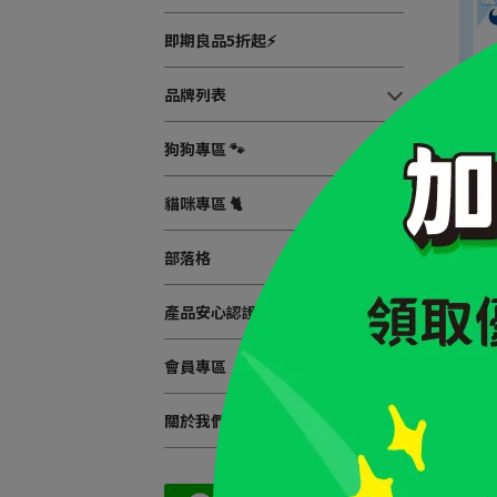
即期良品5折起⚡
品牌列表
狗狗專區 🐾
貓咪專區 🐈
iPa
部落格
產品安心認證
會員專區
關於我們