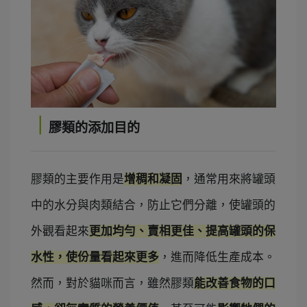
｜
膠類的添加目的
膠類的主要作用是
增稠和凝固
，通常用來將罐頭
中的水分與肉類結合，
防止它們分離，使罐頭的
外觀看起來
更加均勻、賣相更佳
、
提
高罐頭的保
水性，使份量看起來更多
，進而降低生產成本。
然而，
對於貓咪而言，雖然膠類
能改善食物的口