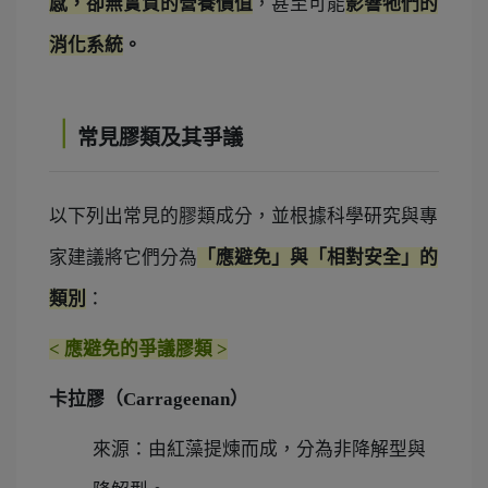
感，
卻無實質的營養價值
，
甚至可能
影響牠們的
消化系統
。
｜
常見膠類及其爭議
以下列出常見的膠類成分，並根據科學研究與專
家建議將它們分為
「應避免」與「相對安全」的
類別
：
<
應避免的爭議膠類
>
卡拉膠（Carrageenan）
來源：由紅藻提煉而成，分為非降解型與