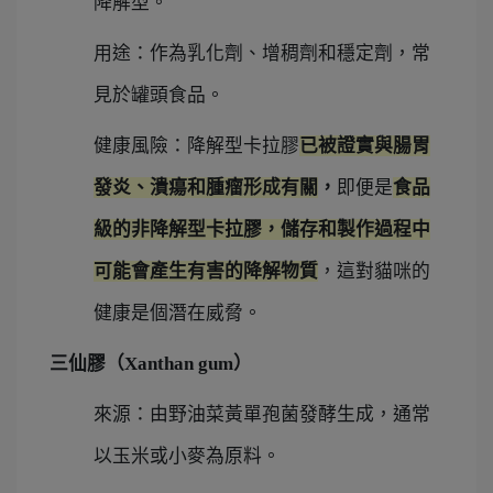
降解型。
用途：作為乳化劑、增稠劑和穩定劑，常
見於罐頭食品。
健康風險：降解型卡拉膠
已被證實與腸胃
發炎、潰瘍和腫瘤形成有關
，
即便是
食品
級的非降解型卡拉膠，儲存和製作過程中
可能會產生有害的降解物質
，
這對貓咪的
健康是個潛在威脅。
三仙膠（Xanthan gum）
來源：由野油菜黃單孢菌發酵生成，通常
以玉米或小麥為原料。