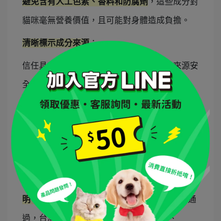
避免含有人工色素、香料和防腐劑
，這些成分對
貓咪毫無營養價值，且可能對身體造成負擔。
清晰標示成分來源
：
信任具有
透明成分標示
的品牌，確保食品來源安
全可靠。
｜
天然貓泥條推薦
若您對於挑選貓咪食品仍然沒有頭緒，不妨試試
看 iPaw 的
滋養食貓咪肉泥條
，
產品成分標示透
明、不含人工膠、增稠劑
等，產品經SGS認證通
過，台灣製造、工廠管理通過ISO 22000、