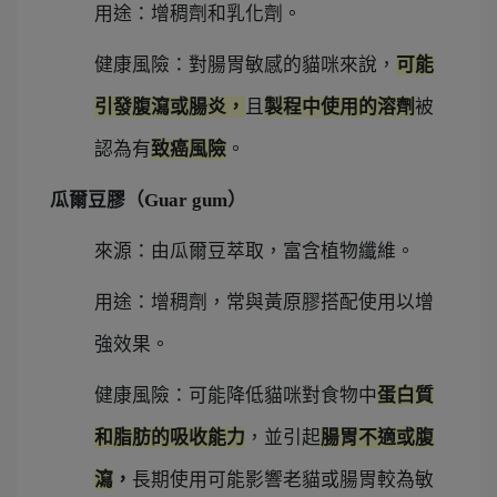
用途：增稠劑和乳化劑。
健康風險：對腸胃敏感的貓咪來說，
可能
引發腹瀉或腸炎，
且
製程中使用的溶劑
被
認為有
致癌風險
。
瓜爾豆膠（Guar gum）
來源：由瓜爾豆萃取，富含植物纖維。
用途：增稠劑，常與黃原膠搭配使用以增
強效果。
健康風險：可能降低貓咪對食物中
蛋白質
和脂肪的吸收能力
，並引起
腸胃不適或腹
瀉
，
長期使用可能影響老貓或腸胃較為敏