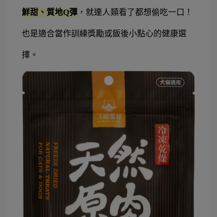
鮮甜、質地Q彈
，就連人類看了都想偷吃一口！
也是適合當作訓練獎勵或飯後小點心的健康選
擇。