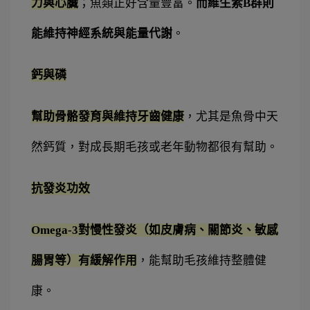
力與心臟
；魚類正好含量豐富。
而維生素B群則
能維持神經系統與能量代謝
。
鈣與磷
幫助骨骼發育與維持牙齒健康
，尤其是魚骨中天
然鈣質，對成長期毛孩或老年動物都很有幫助。
抗發炎功效
Omega-3對慢性發炎（如皮膚病、關節炎、敏感
腸胃等）有緩解作用
，能幫助毛孩維持整體健
康。