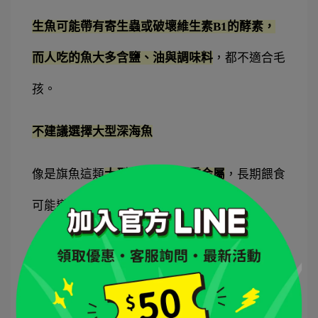
生魚可能帶有寄生蟲或破壞維生素B1的酵素，
而人吃的魚大多含鹽、油與調味料
，都不適合毛
孩。
不建議選擇大型深海魚
像是旗魚這類
大型魚容易累積重金屬
，長期餵食
可能導致中毒或慢性疾病。
安全的做法是選擇「小型魚種」、「熟魚」或
「專為犬貓製作的魚類凍乾」，既方便又安全
。
想要讓毛孩補充魚類營養，又不想自己去市場挑