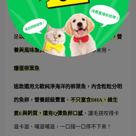
魚、處理內臟與魚刺？那就交給專業的來！
以下
三款來自汪喵星球的
天然原肉海味凍乾零食
，都
是
以天然魚肉製作，不含人工香料、防腐劑，營
養與風味兼具
，讓貓咪狗狗都能安心食用。
爆蛋柳葉魚
這款選用北歐純淨海洋的柳葉魚，內含粒粒分明
的魚卵，營養超級豐富
。
不只富含DHA、維生
素E與鈣質，還有Q彈魚卵口感
，讓毛孩咬得卡
滋卡滋、哺滋哺滋，一口接一口停不下來！