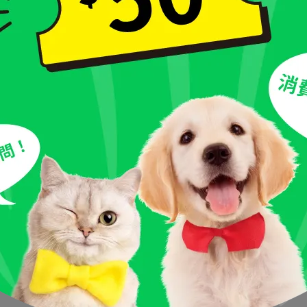
表直接看
很是消暑，但也別忘了鳳梨糖分其實不低，
餵狗狗吃鳳梨建議遵
總熱量的 10%。可以參考下表建議：
建議每日餵食量（切塊後）
1 小塊
1～2 小塊
2～3 小塊
3～5 小塊
狗狗活動量與獸醫建議調整。）