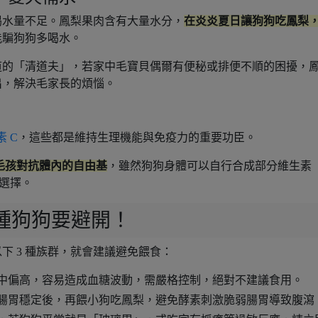
喝水量不足。鳳梨果肉含有大量水分，
在炎炎夏日讓狗狗吃鳳梨
能騙狗狗多喝水。
道的「清道夫」，若家中毛寶貝偶爾有便秘或排便不順的困擾，
出，解決毛家長的煩惱。
 C
，這些都是維持生理機能與免疫力的重要功臣。
助毛孩對抗體內的自由基
，雖然狗狗身體可以自行合成部分維生素
選擇。
 種狗狗要避開！
下 3 種族群，就會建議避免餵食：
中偏高，容易造成血糖波動，需嚴格控制，絕對不建議食用。
月大腸胃穩定後，再餵小狗吃鳳梨，避免酵素刺激脆弱腸胃導致腹瀉