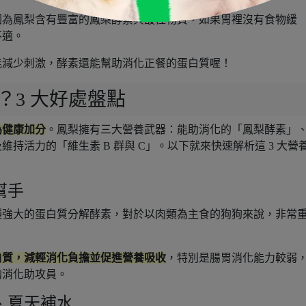
因為鳳梨含有豐富的鳳梨酵素與酸性物質，如果胃裡沒有食物緩
不適。
能減少刺激，酵素還能幫助消化正餐的蛋白質喔！
？3 大好處盤點
為健康加分
。鳳梨擁有三大營養武器：能助消化的「鳳梨酵素」
持活力的「維生素 B 群與 C」。以下就來快速解析這 3 大營
幫手
種強大的蛋白質分解酵素，對於以肉類為主食的狗狗來說，非常
白質，減輕消化負擔並促進營養吸收
，特別是腸胃消化能力較弱
的消化助攻員。
、夏天補水