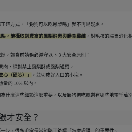
？
握正確方式，「狗狗可以吃鳳梨嗎」就不再是疑慮。
鳳梨，能攝取到豐富的鳳梨酵素與膳食纖維
，對毛孩的腸胃消化
媽，餵食前請務必遵守以下 3 大安全原則：
果肉，絕對禁止鳳梨酥或鳳梨罐頭。
去心（硬芯）」
，並切成好入口的小塊。
的 10% 以內。
明為什麼這些細節這麼重要，以及餵狗狗吃鳳梨有哪些地雷千萬
餵才安全？
第一步，很多毛家長常忽略了後續「怎麼處理」的重要性。