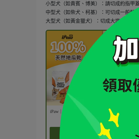
小型犬（如貴賓、博美）：請切成約指甲
中型犬（如柴犬、柯基）：可切成一般骰
大型犬（如黃金獵犬）：切成大塊丁狀，
iP
iPaw｜100% 天然地瓜乾｜單一成分
NT$189
NT$300
立即購買