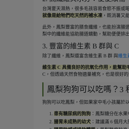
台灣夏天濕熱，很多毛孩容易食慾不振或
就像是給牠們吃天然的補水凍
，既消暑又
此外，鳳梨豐富的膳食纖維，也能扮演腸
梨中的纖維能協助腸道蠕動，幫助便便排
3. 豐富的維生素 B 群與 C
除了纖維，鳳梨還富含維生素 B 群 與
維生素
維生素 C 具備良好的抗氧化作用，能幫
C，但透過天然食物適量補充，也是很好的
鳳梨狗狗可以吃嗎？3
狗狗可以吃鳳梨，但如果家中毛小孩屬於以
患有糖尿病的狗狗
：鳳梨糖分在水果
腸胃未成熟的幼犬
：建議滿 6 個