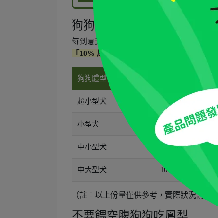
狗狗鳳梨一天吃多少？份量
每到夏天，自製一份清涼的狗狗鳳梨點心
「10% 原則」
，也就是零食熱量不超過一天
狗狗體型
體重範圍
超小型犬
3kg 以下
小型犬
3～5kg
中小型犬
5～10kg
中大型犬
10kg 以上
（註：以上份量僅供參考，實際狀況請依
不要餵空腹狗狗吃鳳梨