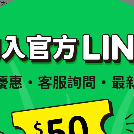
蓋大小，方便咀嚼吞嚥。
子大小。
但仍不建議整片直接餵食，以免一口吞下卡住喉嚨。
aw｜ 奧利塔頂級橄欖油軟零食｜
全齡犬適用
NT$179
NT$300
逛逛更多
狗狗零食 >>
立即購買