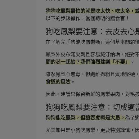
狗狗吃鳳梨最怕的就是吃太快、吃太多，
以下的步驟操作，當個聰明的餵食官！
狗吃鳳梨要注意：去皮去心
在了解完「狗能吃鳳梨嗎」這個基本問題
鳳梨外皮布滿尖刺且容易藏汙納垢，絕對
間的芯一起給？我們強烈建議「不要」
。
雖然鳳梨心無毒，但纖維過粗且質地堅硬
食道的風險
。
因此，建議只保留新鮮的鳳梨果肉，對毛
狗狗吃鳳梨要注意：切成適
狗狗能吃鳳梨，但狼吞虎嚥是大忌。
為了
尤其如果是小狗吃鳳梨，更要特別謹慎，