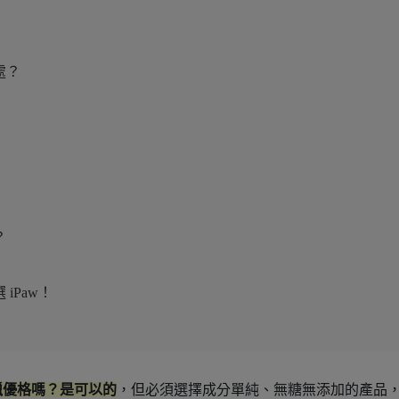
處？
？
iPaw！
臘優格嗎？是可以的
，但必須選擇成分單純、無糖無添加的產品