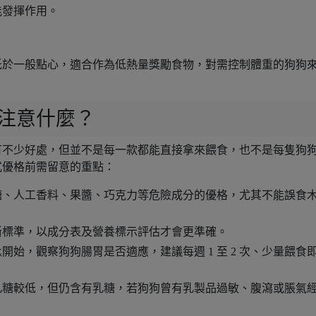
能發揮作用。
低於一般點心，適合作為低熱量獎勵食物，對需控制體重的狗狗
注意什麼？
有不少好處，但並不是每一款都能直接拿來餵食，也不是每隻狗
式優格前需留意的重點：
糖、人工香料、果醬、巧克力等危險成分的優格，尤其不能誤食
斷標準，以成分表及營養標示評估才會更準確。
匙開始，觀察狗狗腸胃是否適應，建議每週 1 至 2 次、少量餵食
乳糖較低，但仍含有乳糖，若狗狗曾有乳製品過敏、腹瀉或脹氣