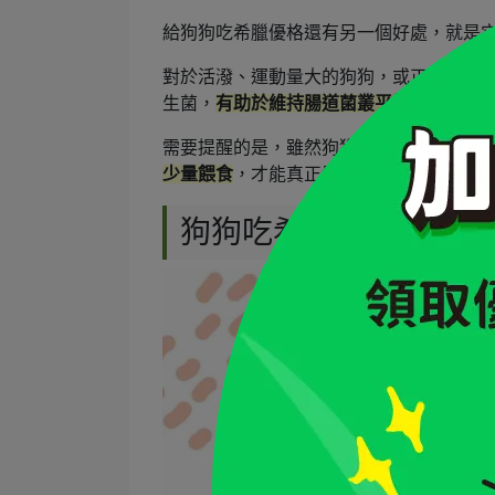
給狗狗吃希臘優格還有另一個好處，就是
對於活潑、運動量大的狗狗，或正處於成
生菌，
有助於維持腸道菌叢平衡，讓腸胃
需要提醒的是，雖然狗狗可以吃希臘優格
少量餵食
，才能真正發揮加分效果。
狗狗吃希臘式優格、希