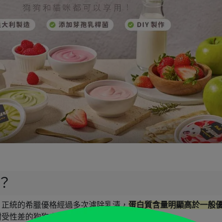
？
。正統的希臘優格經過多次濾除乳清，
蛋白質含量明顯高於一般
耐受性差的狗狗來說，比較不容易引起腹瀉。