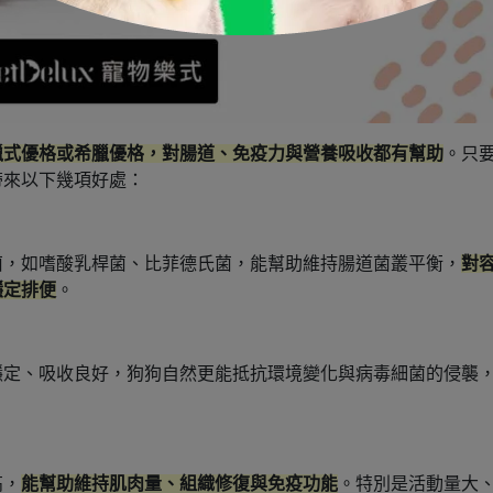
臘式優格
或
希臘優格
，對腸道、免疫力與營養吸收都有幫助
。只
帶來以下幾項好處：
菌，如嗜酸乳桿菌、比菲德氏菌，能幫助維持腸道菌叢平衡，
對
穩定排便
。
穩定、吸收良好，狗狗自然更能抵抗環境變化與病毒細菌的侵襲
高，
能幫助維持肌肉量、組織修復與免疫功能
。特別是活動量大