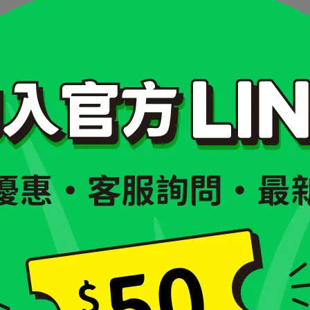
它的高蛋白質特色。
長期、恢復期的毛孩，都能提供額外的營養補充；再加上其中的
功能更穩定
。
，但它始終屬於零食性質，不能取代主食，
建議控制在每週 1～2 
臘優格有哪些好處？