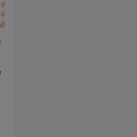
要
容
，
、