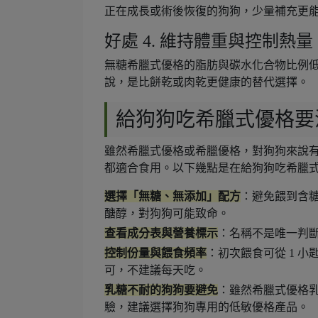
正在成長或術後恢復的狗狗，少量補充更
好處 4. 維持體重與控制熱量
無糖希臘式優格的脂肪與碳水化合物比例
說，是比餅乾或肉乾更健康的替代選擇。
給狗狗吃希臘式優格要
雖然希臘式優格或希臘優格，對狗狗來說
都適合食用。以下幾點是在給狗狗吃希臘
選擇「無糖、無添加」配方
：避免餵到含
醣醇，對狗狗可能致命。
查看成分表與營養標示
：名稱不是唯一判
控制份量與餵食頻率
：初次餵食可從 1 小
可，不建議每天吃。
乳糖不耐的狗狗要避免
：雖然希臘式優格
驗，建議選擇狗狗專用的低敏優格產品。