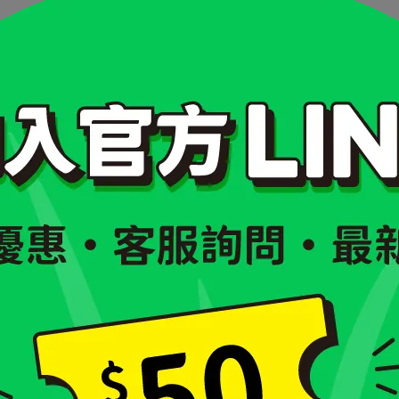
RER
(kcal/day)
116
148
178
206
232