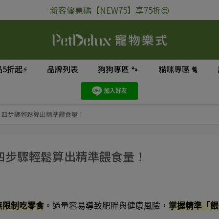
新客優惠碼【NEW75】享75折😍
5折起⚡
品牌列表
狗狗專區 🐾
貓咪專區 🐈
少零食？四步驟輕鬆算出精準餵食量！
零食？四步驟輕鬆算出精準餵食量！
無限制吃零食
。過量容易導致肥胖與健康風險，
掌握精準「餵