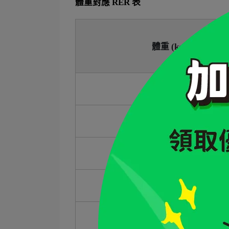
體重對應 RER 表
體重 (kg)
2
3
4
5
6