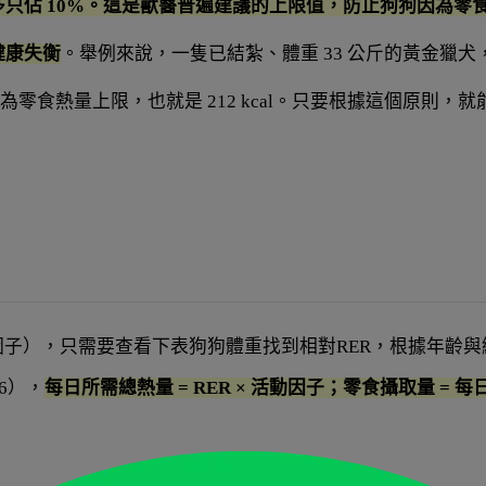
只佔 10%。這是獸醫普遍建議的上限值，防止狗狗因為零
健康失衡
。
舉例來說，一隻已結紮、體重 33 公斤的黃金獵犬
0% 為零食熱量上限，也就是 212 kcal。只要根據這個原則，就
動因子），只需要
查看下表狗狗體重找到相對RER，
根據年齡與
6），
每日所需總熱量 = RER × 活動因子；零食攝取量 = 每