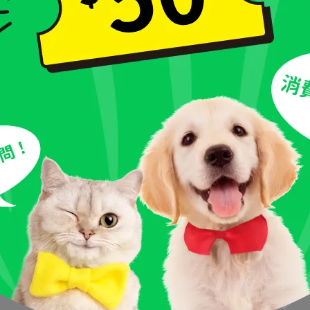
278
320
361
415
524
618
700