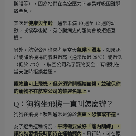
斯貓等），因為牠們在高空壓力下容易呼吸困難導
致窒息。
其次是
健康與年齡
，通常未滿 10 週至 12 週的幼
獸，或懷孕後期、有心臟病史的寵物會被拒絕登
機。
另外，航空公司也會考量當天
氣候、溫度
。如果起
飛或降落機場的氣溫過高（通常超過 29°C）或過低
（低於 7°C），航空公司為了寵物安全，有權利在
當天臨時拒絕載運。
寵物雖可上飛機，但必須避開極端氣候，並確保你
的寵物不在航空公司的禁運名單上
。
Q：狗狗坐飛機一直叫怎麼辦？
狗狗在飛機上吠叫通常是源於
焦慮、恐懼或不適
。
為了避免這種情況，
平時需要做好「籠內訓練」，
讓狗狗習慣長時間待在運輸籠內
。飛行時，可在籠