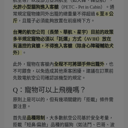
航空等）以及部分亞洲航空（如大韓、韓亞航），
允許小型貓狗進入客艙
（PETC - Pet in Cabin）。通
常規定寵物連同外出籠的總重量不得超過
6 至 8 公
斤
，且籠子必須能夠放置在前座椅下方。
台灣的航空公司（長榮、華航、星宇）目前的政策
多半規定寵物必須以「託運」方式（AVIH）放在
有溫控的貨艙，不得進入客艙（除身心障礙輔助犬
外）
。
此外，寵物在客艙內
全程不可將頭手伸出籠外
，也
不可餵食，以免造成其他乘客困擾。建議在訂票前
先致電航空公司確認該機型的規定。
Q：寵物可以上飛機嗎？
原則上是可以的，但有幾項關鍵的「拒載」條件需
要注意。
首先是
品種限制
，大多數航空公司基於安全考量，
拒載「短鼻/扁臉」品種的貓狗（如法鬥、巴哥、波