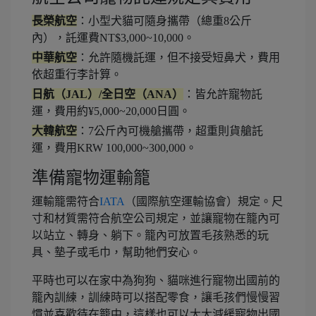
長榮航空
：小型犬貓可隨身攜帶（總重8公斤
內），託運費NT$3,000~10,000。
中華航空
：允許隨機託運，但不接受短鼻犬，費用
依超重行李計算。
日航（JAL）/全日空（ANA）
：皆允許寵物託
運，費用約¥5,000~20,000日圓。
大韓航空
：7公斤內可機艙攜帶，超重則貨艙託
運，費用KRW 100,000~300,000。
準備寵物運輸籠
運輸籠需符合
IATA
（國際航空運輸協會）規定。尺
寸和材質需符合航空公司規定，並讓寵物在籠內可
以站立、轉身、躺下。籠內可放置毛孩熟悉的玩
具、墊子或毛巾，幫助牠們安心。
平時也可以在家中為狗狗、貓咪進行寵物出國前的
籠內訓練，訓練時可以搭配零食，讓毛孩們慢慢習
慣並喜歡待在籠中，這樣也可以大大減緩寵物出國