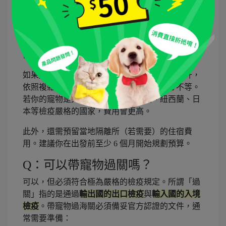
如果是「自行辦理」，費用通常落在
新台幣 1.5 萬
至 5 萬元
之間，這筆費用包含了晶片植入、狂犬病
疫苗、抽血檢測（若去非疫區）、健康證明書、檢
疫規費以及寵物的機票（通常以超重行李或貨運計
價）。
如果選擇「寵物代辦公司」，費用則會大幅上升，
依照複雜度可能落在
新台幣 6 萬至 15 萬元
不等。
若你的寵物是大型犬，或者要去澳洲、紐西蘭、日
本等檢疫嚴格的國家，費用會更高。
此外，還需預留當地隔離所（若需要）的住宿費
用。建議你在出發前至少 6 個月開始規劃預算。
Q：可以帶寵物過關嗎？
可以，但必須符合極為嚴格的檢疫規定。所謂「過
關」指的是通過
輸出國的出口檢疫
與
輸入國的入境
檢疫
。帶寵物過海關必須備妥官方認證的文件，通
常需要準備：