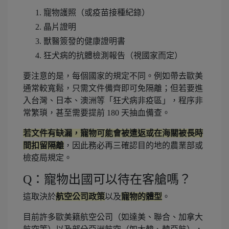
寵物護照（或疫苗接種紀錄）
晶片證明
獸醫簽發的健康證明書
狂犬病的抗體檢測報告（視國家而定）
要注意的是，每個國家的規定不同。例如帶去歐美
通常較寬鬆，只需文件備齊即可免隔離；但若要進
入台灣、日本、澳洲等「狂犬病非疫區」，程序非
常繁瑣，甚至需要提前 180 天抽血備查。
若文件有缺漏，寵物可能會被遣返或在海關被長時
間扣留隔離
，因此務必再三確認目的地的農業部或
檢疫局規定。
Q：寵物出國可以待在客艙嗎？
這取決於
航空公司政策
以及
寵物的體型
。
目前許多歐美籍航空公司（如達美、聯合、加拿大