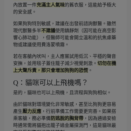
內放置一件
充滿主人氣味
的舊衣服，這能給予極大
的安全感。
如果狗狗特別敏感，建議在出發前諮詢獸醫。雖然
現代獸醫多半
不建議
使用鎮靜劑（因可能在高空影
響心肺功能），但醫師可能會開立溫和的抗焦慮藥
物或建議使用費洛蒙噴霧。
若在客艙內吠叫，主人應嘗試用低沉、平穩的聲音
安撫，並用毯子蓋住籠子減少視覺刺激。
切勿在機
上大聲斥責，那只會增加狗狗的恐慌
。
Q：貓咪可以上飛機嗎？
是的，貓咪也可以上飛機，且流程與狗狗相似。
由於貓咪對環境變化非常敏感，甚至比狗狗更容易
產生
壓力反應
，行前準備工作需要更完善。如果搭
乘客艙，務必準備
防逃脫的胸背帶
，因為通過安檢
時通常需將貓抱出籠子過金屬探測門，這是貓咪最