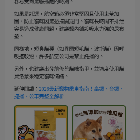
容易受到驚嚇逃跑的時刻。
如果是託運，航空箱必須非常堅固且使用束帶加
固，防止貓咪因驚恐撞開籠門。貓咪長時間不排泄
容易造成健康問題，建議籠內鋪設吸水力強的尿布
墊。
同樣地，短鼻貓種（如異國短毛貓、波斯貓）因呼
吸道較短，許多航空公司是禁止託運的。
另外，也建議出發前修剪貓咪指甲，並適度使用貓
費洛蒙來穩定貓咪情緒。
延伸閱讀：
2026最新寵物乘車指南！高鐵、台鐵、
捷運、公車完整全解析