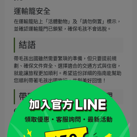
運輸籠安全
在運輸籠貼上「活體動物」及「請勿倒置」標示，
並確認運輸籠門已鎖緊，確保毛孩不會逃脫。
結語
帶毛孩出國雖然需要繁瑣的準備，但只要提前規
劃、確保文件齊全、選擇適合的交通方式與住宿，
就能讓旅程更加順利。希望這份詳細的指南能幫助
您順利帶著毛孩出國旅行，共創美好回憶！
帶寵物出國常見問題整理
Q：帶寵物出國費用要多少？
帶寵物出國費用主要取決於
目的地、體型大小、航
空公司以及是否找代辦
。