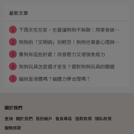
最新文章
1
下雨天宅在家，也要讓狗狗不無聊：用零食做⋯
2
狗狗的「文明病」別輕忽！狗狗也需要心理與⋯
3
養狗有這些好處！改善壓力又增強免疫力
4
狗狗玩具怎麼選才安全？選對狗狗玩具的關鍵
5
貓咪是液體嗎？貓體力學合理嗎？
關於我們
查詢
關於我們
我的帳戶
會員專區
退款政策
隱私政策
服務條款