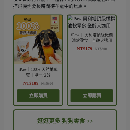
搭飛機需要長時間待在籠中的焦慮。
iPaw｜ 奧利塔頂級橄欖
油軟零食｜全齡犬適用
NT$179
NT$300
iPaw｜100% 天然地瓜
乾｜單一成分
NT$189
NT$300
立即購買
立即購買
逛逛更多
狗狗零食 >>