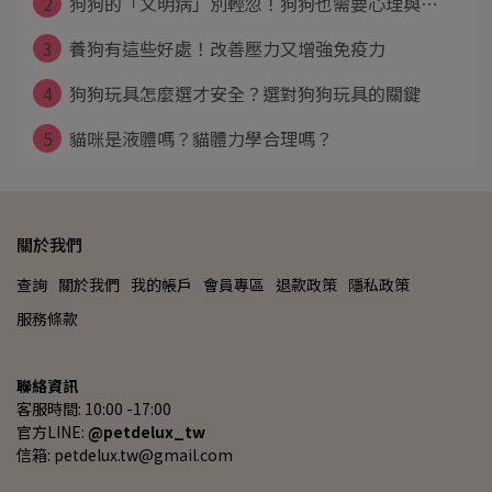
2
狗狗的「文明病」別輕忽！狗狗也需要心理與⋯
3
養狗有這些好處！改善壓力又增強免疫力
4
狗狗玩具怎麼選才安全？選對狗狗玩具的關鍵
5
貓咪是液體嗎？貓體力學合理嗎？
關於我們
查詢
關於我們
我的帳戶
會員專區
退款政策
隱私政策
服務條款
聯絡資訊
客服時間: 10:00 -17:00
官方LINE: 
@petdelux_tw
信箱: petdelux.tw@gmail.com