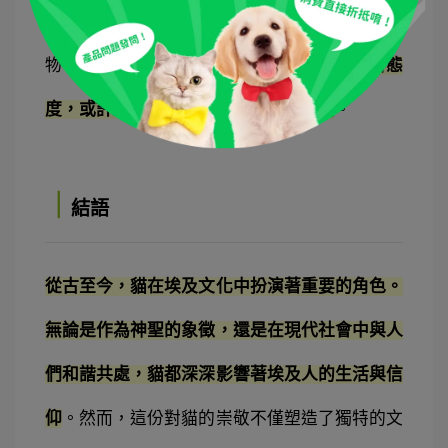
分。許多店主會在店鋪門前為貓咪準備水和食
物，門房也經常與貓咪為伴。這種
對貓的友善態
度，或許正是古埃及崇拜貓文化的延續
。
｜
結語
從古至今，貓在埃及文化中扮演著重要的角色。
無論是作為神聖的象徵，還是在現代社會中與人
們和諧共處，貓都深深影響著埃及人的生活與信
仰
。然而，這份對貓的崇敬不僅塑造了獨特的文