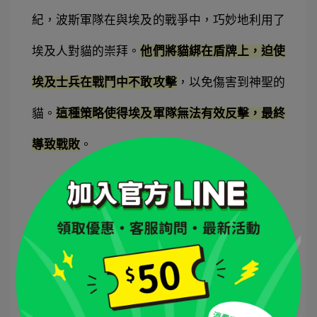
紀，波斯軍隊在與埃及的戰爭中，巧妙地利用了
埃及人對貓的崇拜。
他們將貓綁在盾牌上，迫使
埃及士兵在戰鬥中不敢攻擊
，以免傷害到神聖的
貓。
這種策略使得埃及軍隊無法有效反擊，最終
導致戰敗
。
｜
現代埃及與貓的關係
時至今日，
貓仍然在埃及的街頭巷尾隨處可見
，
牠們親人且不怕生，成為當地人日常生活的一部