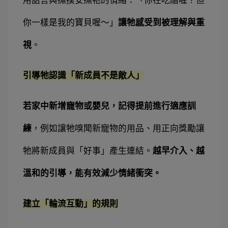
用語言與撫摸安撫牠的情緒：「你在吃醋喔？但
你一樣是我的寶貝喔～」
讓牠感受到被理解與重
視
。
引導牠認識「新成員不是敵人」
若家中新增寵物或嬰兒，記得提前進行適應訓
練
，例如讓牠嗅聞新寵物的用品、用正向獎勵讓
牠將新成員與「好事」產生連結。
越早介入、越
溫和的引導，能有效減少情緒衝突。
建立「輪流互動」的規則