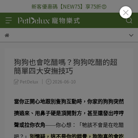
新客優惠碼【NEW75】享75折😍
狗狗也會吃醋嗎？狗狗吃醋的超
簡單四大安撫技巧
PetDelux
2026-06-10
當你正開心地跟別隻狗互動時，你家的狗狗突然
擠過來、用鼻子硬是頂開對方，甚至還發出哼哼
聲或拉你衣角
——你心想：「牠該不會是在吃醋
吧？」
別懷疑，這不是你的錯覺，狗狗真的會吃