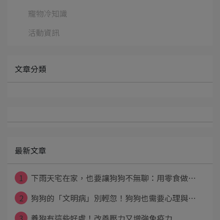
寵物冷知識
活動資訊
文章分類
最新文章
1
下雨天宅在家，也要讓狗狗不無聊：用零食做⋯
2
狗狗的「文明病」別輕忽！狗狗也需要心理與⋯
3
養狗有這些好處！改善壓力又增強免疫力