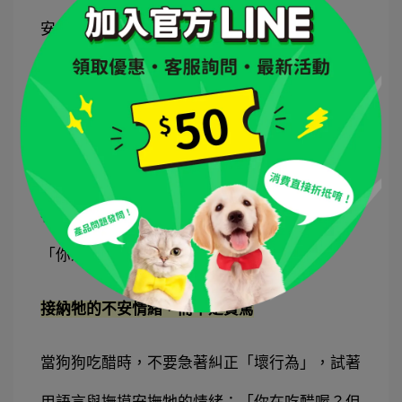
安全感：
給牠一點「專屬時光」
即使生活再忙碌，也請每天撥出至少5分鐘，眼
中只有牠
：玩遊戲、梳毛、散步或只是靜靜陪著
牠。
這能強化你們之間的情感連結
，讓牠知道
「你永遠是我最在乎的寶貝」。
接納牠的不安情緒，而不是責罵
當狗狗吃醋時，不要急著糾正「壞行為」，試著