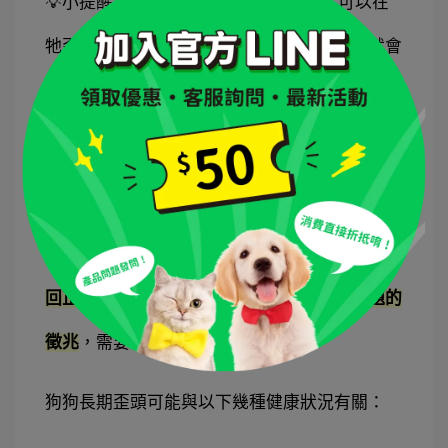
💡小提醒： 如果你希望鼓勵狗狗歪頭，可以在
牠歪頭時給予口頭讚美或零食獎勵，這樣牠就會
更樂於做這個可愛的動作啦！
身體不適的警訊
雖然狗狗歪頭通常是正常且可愛的行為，但
如果
你的狗狗頻繁或長時間歪頭，甚至出現頭部無法
回正、步態不穩等症狀，那就可能是健康問題的
徵兆
，需要特別注意。
狗狗長期歪頭可能與以下幾種健康狀況有關：