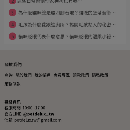
2
​​​​​​​這些日常習慣你家狗狗也有嗎⋯
3
為什麼貓咪總是能四腳著地？貓咪的墜落藝術⋯
4
毛孩為什麼愛跟進廁所？揭開毛孩黏人的秘密⋯
5
貓咪眨眼代表什麼意思？貓咪眨眼的溫柔小祕⋯
關於我們
查詢
關於我們
我的帳戶
會員專區
退款政策
隱私政策
服務條款
聯絡資訊
客服時間: 10:00 -17:00
官方LINE: 
@petdelux_tw
信箱: petdelux.tw@gmail.com