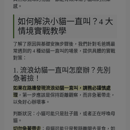
感。
如何解決小貓一直叫？4 大
情境實戰教學
了解了原因與基礎安撫步驟後，我們針對毛爸媽最
常遇到的 4 種幼貓一直叫的場景，提供具體的實戰
對策：
1. 流浪幼貓一直叫怎麼辦？先別
急著撿！
如果在路邊發現流浪幼貓一直叫，請務必謹慎處
理
，第一步應該是保持距離觀察，而非急著帶走，
以免好心辦壞事。
判斷狀況：小貓可能只是肚子餓，或者正在呼喚母
貓。
切勿急著帶走
：母貓可能只是暫時離開去覓食，如