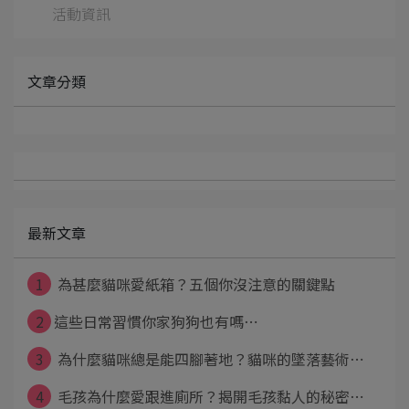
活動資訊
文章分類
最新文章
1
為甚麼貓咪愛紙箱？五個你沒注意的關鍵點
2
​​​​​​​這些日常習慣你家狗狗也有嗎⋯
3
為什麼貓咪總是能四腳著地？貓咪的墜落藝術⋯
4
毛孩為什麼愛跟進廁所？揭開毛孩黏人的秘密⋯