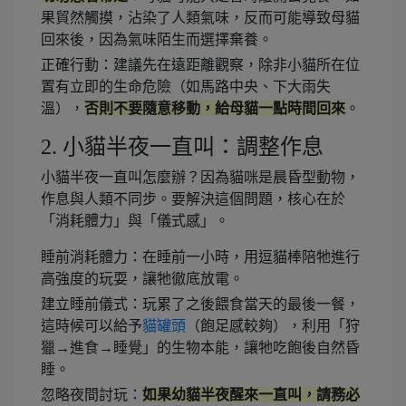
果貿然觸摸，沾染了人類氣味，反而可能導致母貓
回來後，因為氣味陌生而選擇棄養。
正確行動：建議先在遠距離觀察，除非小貓所在位
置有立即的生命危險（如馬路中央、下大雨失
溫），
否則不要隨意移動，給母貓一點時間回來
。
2. 小貓半夜一直叫：調整作息
小貓半夜一直叫怎麼辦？因為貓咪是晨昏型動物，
作息與人類不同步。要解決這個問題，核心在於
「消耗體力」與「儀式感」。
睡前消耗體力：在睡前一小時，用逗貓棒陪牠進行
高強度的玩耍，讓牠徹底放電。
建立睡前儀式：玩累了之後餵食當天的最後一餐，
這時候可以給予
貓罐頭
（飽足感較夠），利用「狩
獵→進食→睡覺」的生物本能，讓牠吃飽後自然昏
睡。
忽略夜間討玩：
如果幼貓半夜醒來一直叫，請務必