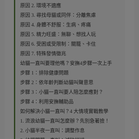
原因 2. 環境不適應
原因 3. 尋找母貓或同伴：分離焦慮
原因 4. 身體不舒服：生病、疼痛
原因 5. 精力旺盛：無聊、想找人玩
原因 6. 受困或受限制：關籠、卡住
原因 7. 特殊發情徵兆
幼貓一直叫要理他嗎？安撫4步驟一次上手
步驟 1：排除健康問題
步驟 2：依年齡判斷幼貓叫聲意思
步驟 3：小貓一直叫要人陪怎麼應對？
步驟 4：利用安撫輔助品
如何解決小貓一直叫？4 大情境實戰教學
1. 流浪幼貓一直叫怎麼辦？先別急著撿！
2. 小貓半夜一直叫：調整作息