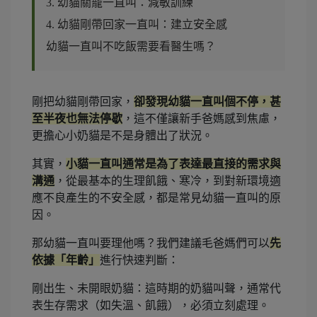
3. 幼貓關籠一直叫：減敏訓練
4. 幼貓剛帶回家一直叫：建立安全感
幼貓一直叫不吃飯需要看醫生嗎？
剛把幼貓剛帶回家，
卻發現幼貓一直叫個不停，甚
至半夜也無法停歇
，這不僅讓新手爸媽感到焦慮，
更擔心小奶貓是不是身體出了狀況。
其實，
小貓一直叫通常是為了表達最直接的需求與
溝通
，從最基本的生理飢餓、寒冷，到對新環境適
應不良產生的不安全感，都是常見幼貓一直叫的原
因。
那幼貓一直叫要理他嗎？我們建議毛爸媽們可以
先
依據「年齡」
進行快速判斷：
剛出生、未開眼奶貓：這時期的奶貓叫聲，通常代
表生存需求（如失溫、飢餓），必須立刻處理。