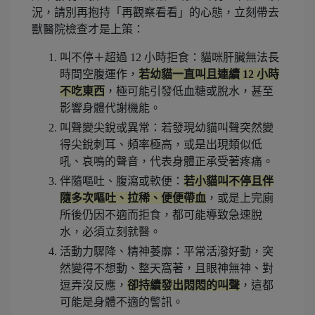
況，請別再抱持「再觀察看看」的心態，立刻帶去
獸醫院檢查才是上策：
叫不停＋超過 12 小時拒食：貓咪肝臟無法長
時間空腹運作，
若幼貓一直叫且連續 12 小時
不吃東西
，極可能引發低血糖或脫水，甚至
影響身體代謝機能。
叫聲變尖銳或異常：若發現幼貓叫聲突然變
得尖銳刺耳、頻率極高，或是出現類似低
吼、哀鳴的聲音，代表身體正承受著疼痛。
伴隨嘔吐、腹瀉或軟便：
若小貓叫不停且伴
隨多次嘔吐、拉稀、便便帶血
，或是上完廁
所後仍因不適而拒食，都可能導致急速脫
水，必須立刻就醫。
活動力驟降、精神萎靡：平常活潑好動，突
然變得不想動、整天窩著，且眼神無神、對
逗弄沒反應，
卻持續發出悶悶的叫聲
，這都
可能是身體不適的警訊。