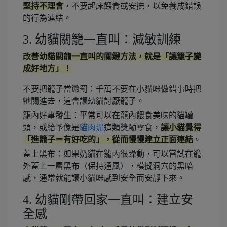
堅持不理會
，不要起床餵食或安撫，以免養成錯誤
的行為連結。
3. 幼貓關籠一直叫：減敏訓練
改善幼貓關龍一直叫的關鍵方法，就是「讓籠子變
成好地方」！
不要把籠子當懲罰：千萬不要在小貓咪做錯事時把
牠關進去，這會讓幼貓討厭籠子。
籠內好事發生：平常可以在籠內餵食美味的貓罐
頭，或給予像是
貓肉泥
這類獎勵零食，
讓小貓覺得
「進籠子＝有好吃的」，從而慢慢建立正面連結
。
蓋上黑布：如果奶貓在籠內很躁動，可以嘗試在籠
外蓋上一層黑布（保持通風），模擬洞穴的黑暗
感，通常就能讓小貓咪感到安全而安靜下來。
4. 幼貓剛帶回家一直叫：建立安
全感