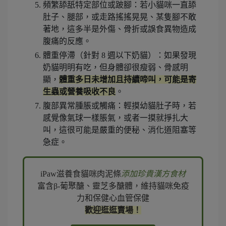
頻繁舔舐特定部位或跛腳：若小貓咪一直舔
肚子、腿部，或走路搖搖晃晃、某隻腳不敢
著地，這多半是外傷、骨折或誤食異物造成
腹痛的反應。
體重停滯（針對 8 週以下奶貓）：如果發現
奶貓明明有吃，但身體卻很瘦弱、骨感明
顯，
體重多日未增加且持續啼叫，可能是寄
生蟲或營養吸收不良
。
腹部異常腫脹或觸痛：輕摸幼貓肚子時，若
感覺像氣球一樣脹氣，或者一摸就掙扎大
叫，這很可能是嚴重的便秘、消化道阻塞等
急症。
iPaw滋養食貓咪肉泥條
添加珍貴漢方食材
富含β-葡聚醣、靈芝多醣體，維持貓咪免疫
力和保健心血管保健
歡迎逛逛賣場！