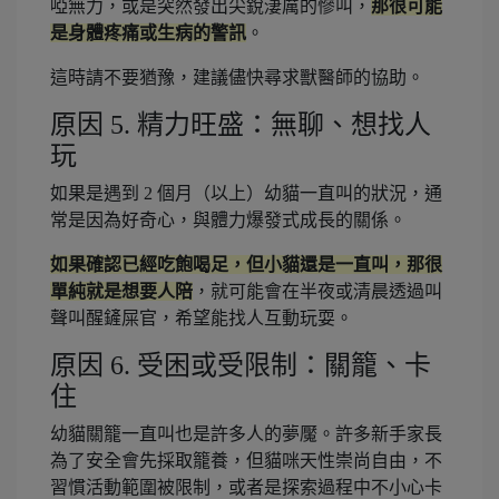
啞無力，或是突然發出尖銳淒厲的慘叫，
那很可能
是身體疼痛或生病的警訊
。
這時請不要猶豫，建議儘快尋求獸醫師的協助。
原因 5. 精力旺盛：無聊、想找人
玩
如果是遇到 2 個月（以上）幼貓一直叫的狀況，通
常是因為好奇心，與體力爆發式成長的關係。
如果確認已經吃飽喝足，但小貓還是一直叫，那很
單純就是想要人陪
，就可能會在半夜或清晨透過叫
聲叫醒鏟屎官，希望能找人互動玩耍。
原因 6. 受困或受限制：關籠、卡
住
幼貓關籠一直叫也是許多人的夢魘。許多新手家長
為了安全會先採取籠養，但貓咪天性崇尚自由，不
習慣活動範圍被限制，或者是探索過程中不小心卡