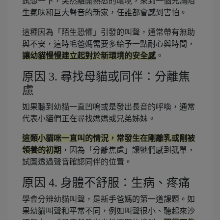
試想一下，突然離開熟悉的環境，來到一個充滿陌
生氣味和巨大聲音的新家，任誰都會感到害怕。
這種因為「陌生恐懼」引發的叫聲，通常帶有無助
與不安，這時毛爸媽需要多給予一點耐心與時間，
讓幼貓慢慢建立起對於新環境的安全感
。
原因 3. 尋找母貓或同伴：分離焦
慮
如果聽到幼貓一直凹嗚或是發出長音的呼喚，通常
代表小貓們正在尋找媽媽或兄弟姊妹。
這類小貓咪一直叫的情況，常發生在剛離乳或剛被
領養的初期
，因為「分離焦慮」讓牠們感到孤單，
試圖透過聲音確認同伴的位置。
原因 4. 身體不舒服：生病、疼痛
學會分辨幼貓叫聲，是新手爸媽的第一道課題。如
果幼貓叫聲和平常不同，例如叫聲很小、聽起來沙