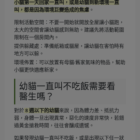
小貓第一天回家一直叫，或是幼貓到新環境一直
叫，都是因為環境巨變造成的焦慮
。
限制活動空間：不要一開始就開放全屋讓小貓跑，
太大的空間會讓幼貓感到無助。建議先將活動範圍
限制在一個房間內。
提供躲藏處：準備紙箱或貓屋，讓幼貓在害怕時有
地方可以躲。
環境佈置：可以放置有母貓/舊家氣味的物品，幫助
小貓更快適應新家。
幼貓一直叫不吃飯需要看
醫生嗎？
對於
8 週以下的幼貓
來說，因為體力差、抵抗力
弱，身體一旦出現異常，惡化的速度非常快，若錯
過黃金搶救時間，往往會釀成遺憾。
如果發現幼貓一直叫不吃飯，或是出現以下任一狀