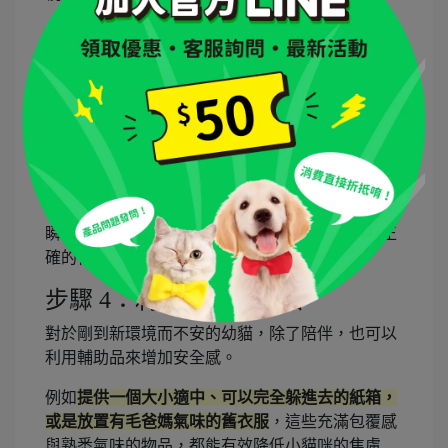
步驟 3：小貓一直叫要人陪怎麼應
對？
當生理需求都滿足了，卻還是遇到小貓一直叫要人
陪的情況，這時候如果一叫就回應，聰明的貓咪就
會學到：「只要我大叫，奴才就會出現！」 。
所以正確的作法應該是
採取「安靜才有關注」的策
略，當小貓一直叫時先暫時忽略
，等到安靜下來的
瞬間，立刻給予口頭讚美或摸摸，協助幼貓建立正
確的行為連結。
步驟 4：利用安撫輔助品
對於剛到新環境而不安的幼貓，除了陪伴，也可以
利用輔助品來增加安全感。
例如
提供一個大小適中、可以完全躲進去的紙箱，
或是放置有毛爸媽氣味的舊衣服
，這些充滿包覆感
與熟悉氣味的物品，都能有效降低小貓咪的焦慮