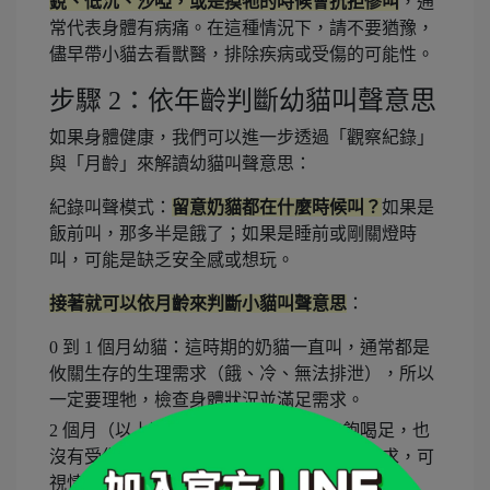
銳、低沉、沙啞，或是摸牠的時候會抗拒慘叫
，通
常代表身體有病痛。在這種情況下，請不要猶豫，
儘早帶小貓去看獸醫，排除疾病或受傷的可能性。
步驟 2：依年齡判斷幼貓叫聲意思
如果身體健康，我們可以進一步透過「觀察紀錄」
與「月齡」來解讀幼貓叫聲意思：
紀錄叫聲模式：
留意奶貓都在什麼時候叫？
如果是
飯前叫，那多半是餓了；如果是睡前或剛關燈時
叫，可能是缺乏安全感或想玩。
接著就可以依月齡來判斷小貓叫聲意思
：
0 到 1 個月幼貓：這時期的奶貓一直叫，通常都是
攸關生存的生理需求（餓、冷、無法排泄），所以
一定要理牠，檢查身體狀況並滿足需求。
2 個月（以上）幼貓：如果已經確認吃飽喝足，也
沒有受傷，這時候的叫聲很多時候是心理需求，可
視情況處理。