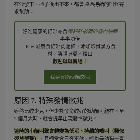
在沙發下、櫃子後出不來，都會透過持續的叫聲尋
求幫助。
好吃健康的貓咪零食
讓貓咪必備的籠內訓練
事半功倍
iPaw 滋養食貓咪肉泥條，添加珍貴漢方食
材，讓貓咪愛不釋口
歡迎逛逛賣場！
我要買iPaw貓肉泥
原因 7. 特殊發情徵兆
雖然比較少見，但少數發育較好的幼貓可能在 4 至
5 個月大時，就會提早出現發情徵兆。
這時的小貓叫聲會轉變為低沉、持續的嚎叫（類似
嬰兒哭聲）
，且通常會日夜不休，這也是幼貓一直