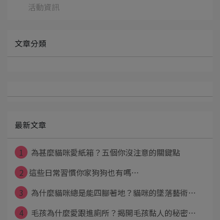
活動資訊
文章分類
最新文章
1
為甚麼貓咪愛紙箱？五個你沒注意的關鍵點
2
​​​​​​​這些日常習慣你家狗狗也有嗎⋯
3
為什麼貓咪總是能四腳著地？貓咪的墜落藝術⋯
4
毛孩為什麼愛跟進廁所？揭開毛孩黏人的秘密⋯