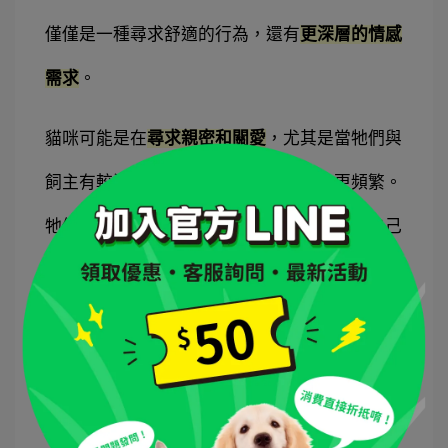
僅僅是一種尋求舒適的行為，還有
更深層的情感
需求
。
貓咪可能是在
尋求親密和關愛
，尤其是當牠們與
飼主有較深的感情聯繫時，這種行為會更頻繁。
牠們通過這樣的行為來
表達信任與依賴
，將自己
視為家庭的一部分，並願意在飼主身邊尋求安
慰。
｜
踏踏與貓咪的領地意識