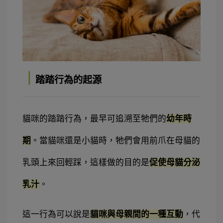
｜
踏踏行為的起源
貓咪的踏踏行為，最早可追溯至牠們的
幼年時
期
。當貓咪還是小貓時，牠們會用前爪在母貓的
乳頭上來回輕踩，這樣做的目的是
促使母貓分泌
乳汁
。
這一行為可以說是
貓咪與母親間的一種互動
，代