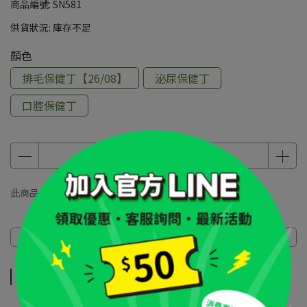
商品編號:
SN581
供貨狀況:
庫存不足
顏色
排毛保健丁【26/08】
泌尿保健丁
口腔保健丁
此商品 「 最高 」可以折抵紅利
0
點 (約等於
NT$0
)
商品介紹
規格說明
運送方式
商品介紹